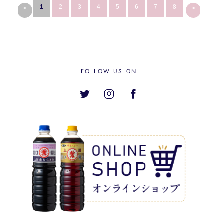
1
2
3
4
5
6
7
8
<
>
FOLLOW US ON